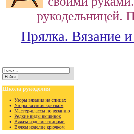
своими руками.
рукодельницей. П
Прялка. Вязание и
Школа
рукоделия
Узоры вязания на спицах
Узоры вязания крючком
Мастер-классы по вязанию
Редкие виды вышивок
Вяжем изделие спицами
Вяжем изделие крючком