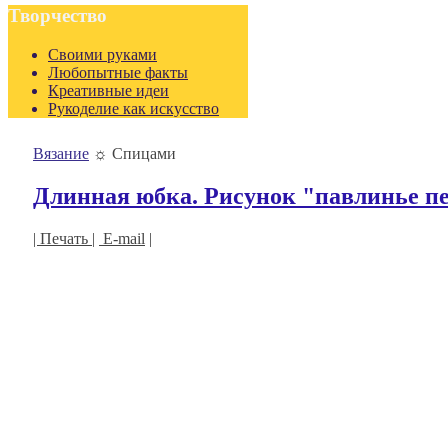
Творчество
Своими руками
Любопытные факты
Креативные идеи
Рукоделие как искусство
Вязание
☼
Спицами
Длинная юбка. Рисунок "павлинье пе
| Печать |
E-mail
|