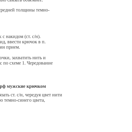
 средней толщины темно-
 с накидом (ст. с/н).
ид, ввести крючок в п.
дин прием.
очки, захватить нить и
а: по схеме 1. Чередование
зать ст. с/н, чередуя цвет нити
ью темно-синего цвета,