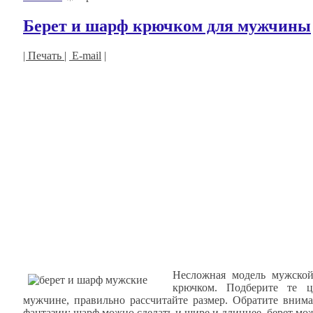
Берет и шарф крючком для мужчины
| Печать |
E-mail
|
Несложная модель мужско
крючком. Подберите те ц
мужчине, правильно рассчитайте размер. Обратите вниман
фантазии: шарф можно сделать и шире и длиннее, берет мож