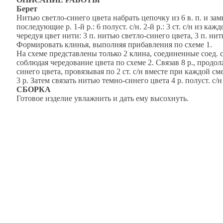
Берет
Нитью светло-синего цвета набрать цепочку из 6 в. п. и замкн
последующие р. 1-й р.: 6 полуст. с/н. 2-й р.: 3 ст. с/н из каж
чередуя цвет нити: 3 п. нитью светло-синего цвета, 3 п. ни
Формировать клинья, выполняя прибавления по схеме 1.
На схеме представлены только 2 клина, соединенные соед. с
соблюдая чередование цвета по схеме 2. Связав 8 р., продо
синего цвета, провязывая по 2 ст. с/н вместе при каждой с
3 р. Затем связать нитью темно-синего цвета 4 р. полуст. с/н
СБОРКА
Готовое изделие увлажнить и дать ему высохнуть.