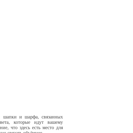
й шапки и шарфа, связанных
вета, которые идут вашему
ие, что здесь есть место для
но связать объёмнее.