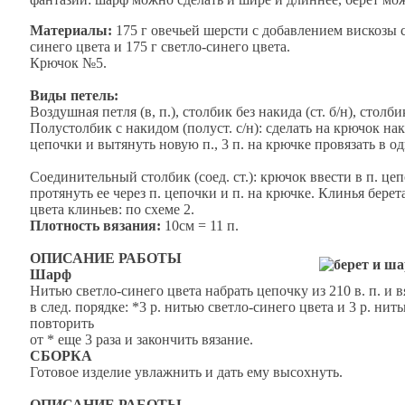
Материалы:
175 г овечьей шерсти с добавлением вискозы
синего цвета и 175 г светло-синего цвета.
Крючок №5.
Виды петель:
Воздушная петля (в, п.), столбик без накида (ст. б/н), столбик
Полустолбик с накидом (полуст. с/н): сделать на крючок нак
цепочки и вытянуть новую п., 3 п. на крючке провязать в о
Соединительный столбик (соед. ст.): крючок ввести в п. цеп
протянуть ее через п. цепочки и п. на крючке. Клинья берет
цвета клиньев: по схеме 2.
Плотность вязания:
10см = 11 п.
ОПИСАНИЕ РАБОТЫ
Шарф
Нитью светло-синего цвета набрать цепочку из 210 в. п. и вя
в след. порядке: *3 р. нитью светло-синего цвета и 3 р. нит
повторить
от * еще 3 раза и закончить вязание.
СБОРКА
Готовое изделие увлажнить и дать ему высохнуть.
ОПИСАНИЕ РАБОТЫ