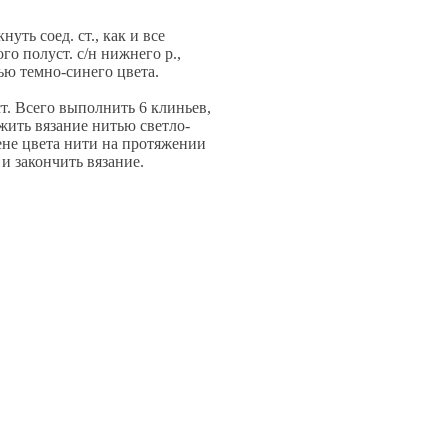
уть соед. ст., как и все
дого полуст. с/н нижнего р.,
тью темно-синего цвета.
т. Всего выполнить 6 клиньев,
лжить вязание нитью светло-
мене цвета нити на протяжении
 и закончить вязание.