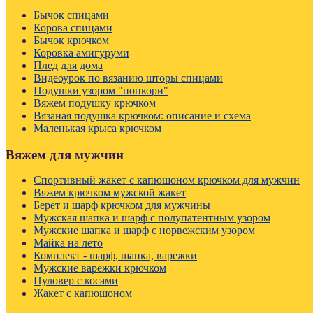
Бычок спицами
Корова спицами
Бычок крючком
Коровка амигуруми
Плед для дома
Видеоурок по вязанию шторы спицами
Подушки узором "попкорн"
Вяжем подушку крючком
Вязаная подушка крючком: описание и схема
Маленькая крыса крючком
Вяжем для мужчин
Спортивный жакет с капюшоном крючком для мужчин
Вяжем крючком мужской жакет
Берет и шарф крючком для мужчины
Мужская шапка и шарф с полупатентным узором
Мужские шапка и шарф с норвежским узором
Майка на лето
Комплект - шарф, шапка, варежки
Мужские варежки крючком
Пуловер с косами
Жакет с капюшоном