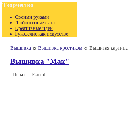
Творчество
Своими руками
Любопытные факты
Креативные идеи
Рукоделие как искусство
Вышивка
☼
Вышивка крестиком
☼
Вышитая картина
Вышивка "Мак"
| Печать |
E-mail
|