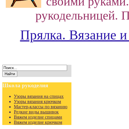
своими руками.
рукодельницей. П
Прялка. Вязание и
Школа
рукоделия
Узоры вязания на спицах
Узоры вязания крючком
Мастер-классы по вязанию
Редкие виды вышивок
Вяжем изделие спицами
Вяжем изделие крючком