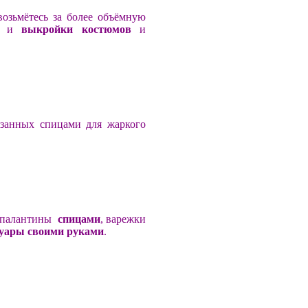
возьмётесь за более объёмную
ие и
выкройки костюмов
и
язанных спицами для жаркого
и палантины
спицами
, варежки
суары своими руками
.