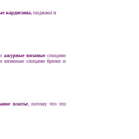
ые кардиганы,
пиджаки и
 и
ажурные вязаные
спицами
ти вязанные спицами брюки и
заное платье
, потому что это