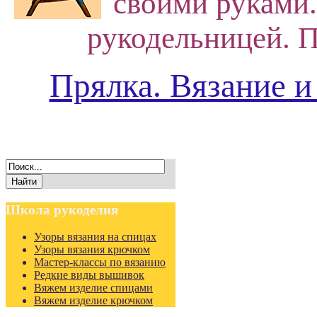
своими руками.
рукодельницей. П
Прялка. Вязание и
Школа
рукоделия
Узоры вязания на спицах
Узоры вязания крючком
Мастер-классы по вязанию
Редкие виды вышивок
Вяжем изделие спицами
Вяжем изделие крючком