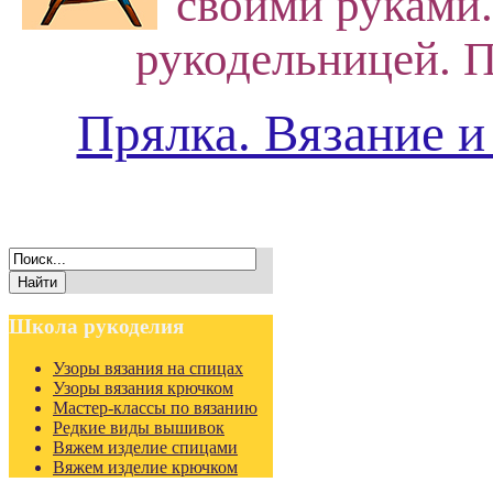
своими руками.
рукодельницей. П
Прялка. Вязание и
Школа
рукоделия
Узоры вязания на спицах
Узоры вязания крючком
Мастер-классы по вязанию
Редкие виды вышивок
Вяжем изделие спицами
Вяжем изделие крючком