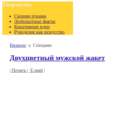
Творчество
Своими руками
Любопытные факты
Креативные идеи
Рукоделие как искусство
Вязание
☼
Спицами
Двухцветный мужской жакет
| Печать |
E-mail
|