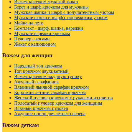
Вяжем крючком мужской жакет
Берет и шарф крючком для мужчины
Мужская шапка и шарф с полупатентным узором
Мужские шапка и шарф с норвежским узором
Майка на лето
Комплект - шарф, шапка, варежки
Мужские варежки крючком
Пуловер с косами
Жакет с капюшоном
Вяжем для женщин
Нарядный топ крючком
Топ крючком двухцветный
Вяжем крючком ажурную тунику
Ажурный сарафанчик
Вязанный льняной сарафан крючком
Короткий летний сарафан крючком
Женский пуловер крючком с рукавами из цветов
Полосатый пуловер крючком для женщины
Вязаный крючком пуловер
Ажурное пончо для летнего вечера
Вяжем деткам