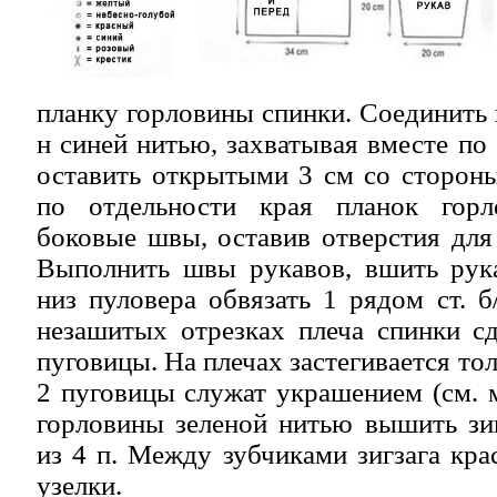
планку горловины спинки. Соединить п
н синей нитью, захватывая вместе по 
оставить открытыми 3 см со стороны
по отдельности края планок горл
боковые швы, оставив отверстия для
Выполнить швы рукавов, вшить рука
низ пуловера обвязать 1 рядом ст. б
незашитых отрезках плеча спинки сд
пуговицы. На плечах застегивается тол
2 пуговицы служат украшением (см. м
горловины зеленой нитью вышить зи
из 4 п. Между зубчиками зигзага кр
узелки.