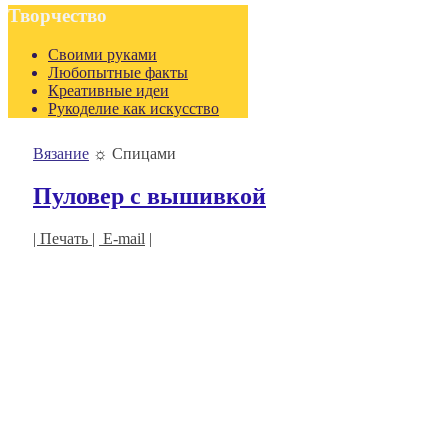
Творчество
Своими руками
Любопытные факты
Креативные идеи
Рукоделие как искусство
Вязание
☼
Спицами
Пуловер с вышивкой
| Печать |
E-mail
|