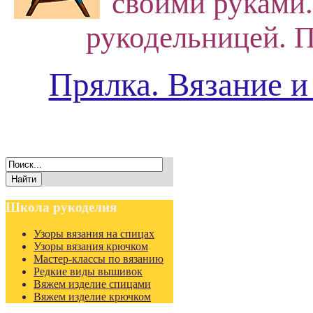
своими руками.
рукодельницей. П
Прялка. Вязание и
Школа
рукоделия
Узоры вязания на спицах
Узоры вязания крючком
Мастер-классы по вязанию
Редкие виды вышивок
Вяжем изделие спицами
Вяжем изделие крючком