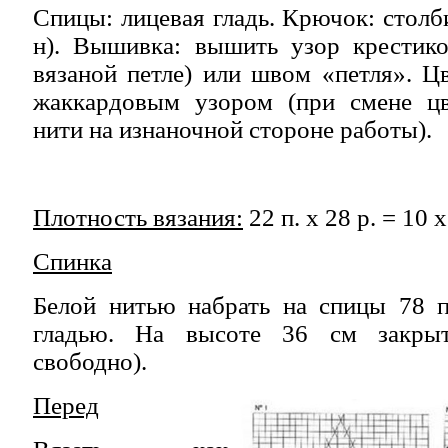
Спицы: лицевая гладь. Крючок: столбик
н). Вышивка: вышить узор крестико
вязаной петле) или швом «петля». Ц
жаккардовым узором (при смене цв
нити на изнаночной стороне работы).
Плотность вязания:
22 п. х 28 р. = 10 х
Спинка
Белой нитью набрать на спицы 78 п
гладью. На высоте 36 см закрыт
свободно).
Перед