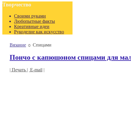
Творчество
Своими руками
Любопытные факты
Креативные идеи
Рукоделие как искусство
Вязание
☼
Спицами
Пончо с капюшоном спицами для м
| Печать |
E-mail
|