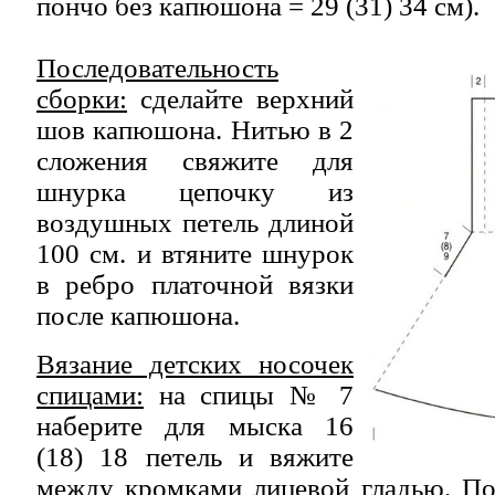
пончо без капюшона = 29 (31) 34 см).
Последовательность
сборки:
сделайте верхний
шов капюшона. Нитью в 2
сложения свяжите для
шнурка цепочку из
воздушных петель длиной
100 см. и втяните шнурок
в ребро платочной вязки
после капюшона.
Вязание детских носочек
спицами:
на спицы № 7
наберите для мыска 16
(18) 18 петель и вяжите
между кромками лицевой гладью. Пос