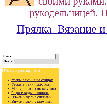
своими руками.
рукодельницей. П
Прялка. Вязание и
Школа
рукоделия
Узоры вязания на спицах
Узоры вязания крючком
Мастер-классы по вязанию
Редкие виды вышивок
Вяжем изделие спицами
Вяжем изделие крючком