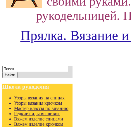
своими руками.
рукодельницей. П
Прялка. Вязание и
Школа
рукоделия
Узоры вязания на спицах
Узоры вязания крючком
Мастер-классы по вязанию
Редкие виды вышивок
Вяжем изделие спицами
Вяжем изделие крючком