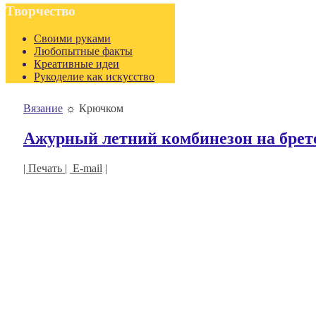
Творчество
Своими руками
Любопытные факты
Креативные идеи
Рукоделие как искусство
Вязание
☼
Крючком
Ажурный летний комбинезон на брет
| Печать |
E-mail
|