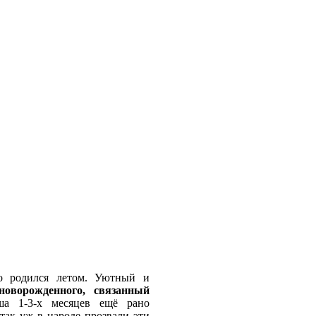
то родился летом. Уютный и
новорожденного, связанный
а 1-3-х месяцев ещё рано
 так уж в народе прозвали эти