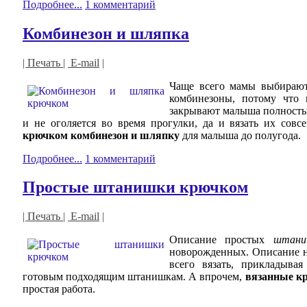
Подробнее...
1 комментарий
Комбинезон и шляпка
| Печать |
E-mail
|
Чаще всего мамы выбираю
комбинезоны, потому что 
закрывают малыша полностью
и не оголяется во время прогулки, да и вязать их сов
крючком комбинезон и шляпку
для малыша до полугода.
Подробнее...
1 комментарий
Простые штанишки крючком
| Печать |
E-mail
|
Описание простых
штани
новорожденных. Описание н
всего вязать, прикладыва
готовым подходящим штанишкам. А впрочем,
вязанные к
простая работа.