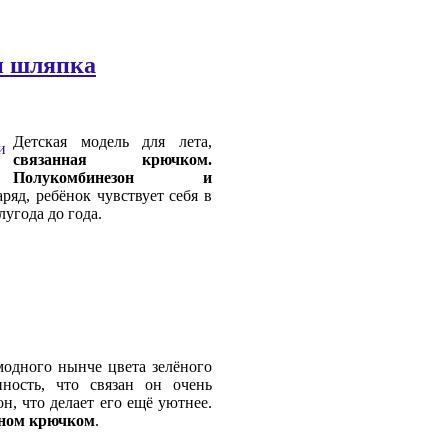
и шляпка
Детская модель для лета,
связанная крючком.
Полукомбинезон и
яд, ребёнок чувствует себя в
лугода до года.
модного нынче цвета зелёного
нность, что связан он очень
н, что делает его ещё уютнее.
ном крючком
.