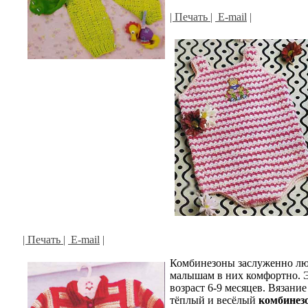
| Печать |
E-mail
|
| Печать |
E-mail
|
Комбинезоны заслуженно лю
малышам в них комфортно. Э
возраст 6-9 месяцев.
Вязание 
тёплый и весёлый
комбинезо