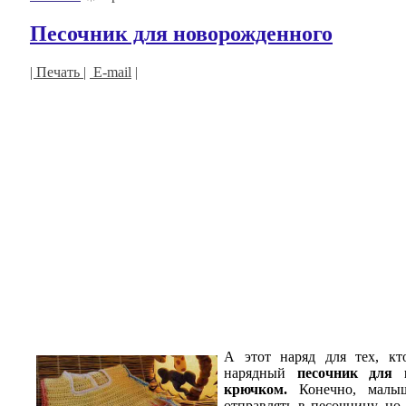
Песочник для новорожденного
| Печать |
E-mail
|
А этот наряд для тех, к
нарядный
песочник для 
крючком.
Конечно, малыш
отправлять в песочницу, но