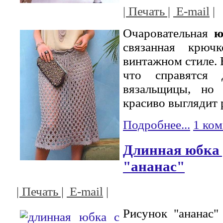
| Печать |
E-mail
|
Очаровательная
ю
связанная крюч
винтажном стиле. 
что справятся 
вязальщицы, но 
красиво выглядит р
Подробнее...
1 ко
Длинная юбка 
"ананас"
| Печать |
E-mail
|
Рисунок "ананас"