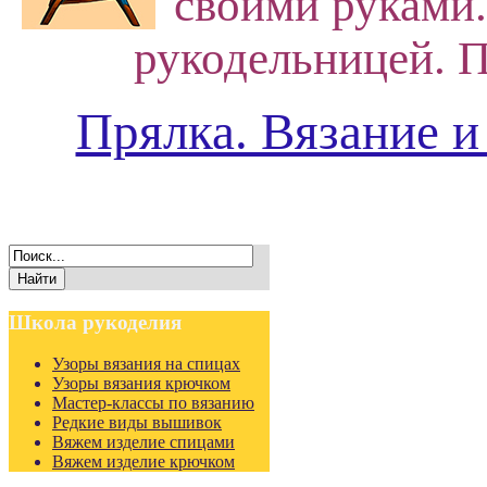
своими руками.
рукодельницей. П
Прялка. Вязание и
Школа
рукоделия
Узоры вязания на спицах
Узоры вязания крючком
Мастер-классы по вязанию
Редкие виды вышивок
Вяжем изделие спицами
Вяжем изделие крючком