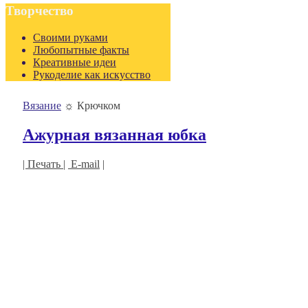
Творчество
Своими руками
Любопытные факты
Креативные идеи
Рукоделие как искусство
Вязание
☼
Крючком
Ажурная вязанная юбка
| Печать |
E-mail
|